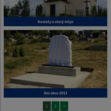
Kostoly a starý mlyn
Dni obce 2013
1
2
>