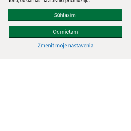
toho, odkiaľ naši návštevníci prichádzajú.
Súhlasím
Odmietam
Oboznámil som sa so
spracúvaním osobných
údajov
Zmeniť moje nastavenia
Google reCaptcha Response
Odoslať správu
Úradné hodiny:
Deň
Čas doobeda
Čas poobede
Pondelok:
07:00 - 12:00
12:00 - 13:00
Utorok:
07:00 -12:00
12:00 - 13:00
Streda:
08:00 - 12:00
12:00 - 13:00
Štvrtok:
08:00 - 12:00
12:00 - 13:00