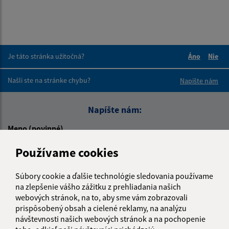
Je táto stránka užitočná?
Áno
Nie
Boli tieto 
Boli 
Našli ste na stránke chybu?
Napíšte nám
Napíšte nám:
Meno (povinné)
Používame cookies
E-mailová adresa (povinné)
Súbory cookie a ďalšie technológie sledovania používame
na zlepšenie vášho zážitku z prehliadania našich
webových stránok, na to, aby sme vám zobrazovali
prispôsobený obsah a cielené reklamy, na analýzu
Text vašej správy (povinné)
návštevnosti našich webových stránok a na pochopenie