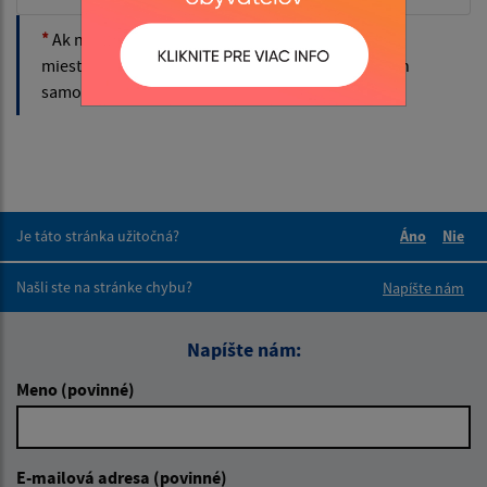
*
Ak nedisponujete odpadovým číslom vývozného
miesta požiadajte nás oň na kontaktných emailoch
samosprávy.
Je táto stránka užitočná?
Áno
Nie
Boli tieto 
Boli 
Našli ste na stránke chybu?
Napíšte nám
Napíšte nám:
Meno (povinné)
E-mailová adresa (povinné)