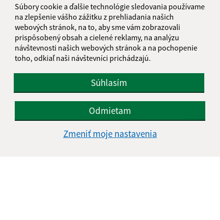
Súbory cookie a ďalšie technológie sledovania používame
na zlepšenie vášho zážitku z prehliadania našich
webových stránok, na to, aby sme vám zobrazovali
prispôsobený obsah a cielené reklamy, na analýzu
návštevnosti našich webových stránok a na pochopenie
toho, odkiaľ naši návštevníci prichádzajú.
Súhlasím
Odmietam
Zmeniť moje nastavenia
Informácie o stránke:
Vyhlásenie o prístupnosti
Autorské práva
Ochrana osobných údajov