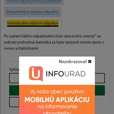
Dokumenty k odvozu odpadov
Individuálne váženie odpadov
Po zadaní Vášho odpadového číslo vývozného miesta
*
sa
zobrazí podrobná štatistika za Vaše vývozné miesto spolu s
cenou a štatistikami:
Nezobrazovať
Vyhľadať aktuálny stav odpadu
Vyhľadať
Zapamätať