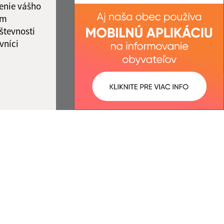
enie vášho
ám
števnosti
vníci
ované:
Správca obsahu:
15:33 hod.
Správca obsahu je Obec Meliata.
Vytvorené v súlade s
Jednotným
dizajn manuálom elektronických
služieb.