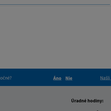
itočné?
Našli
Áno
Nie
Boli tieto informácie pre 
Boli tieto informáci
Úradné hodiny: