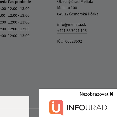
Obecný úrad Meliata
beda
Čas poobede
Meliata 100
2:00
12:00 - 13:00
049 12 Gemerská Hôrka
:00
12:00 - 13:00
2:00
12:00 - 13:00
info@meliata.sk
2:00
12:00 - 13:00
+421 58 7921 195
2:00
12:00 - 13:00
IČO: 00328502
Nezobrazovať