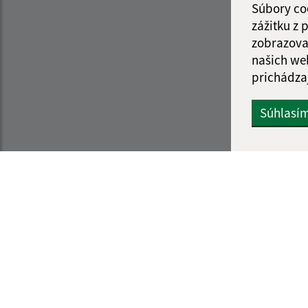
Súbory co
zážitku z
zobrazova
našich we
prichádza
Súhlasí
Informácie o stránke:
Navigácia:
Vyhlásenie o prístupnosti
Vytlačiť aktuálnu strá
Autorské práva
Mapa stránok
Ochrana osobných údajov
Cookies