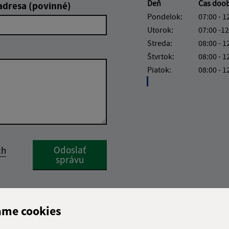
Deň
Čas doo
adresa (povinné)
Pondelok:
07:00 - 1
Utorok:
07:00 -12
Streda:
08:00 - 1
Štvrtok:
08:00 - 1
Piatok:
08:00 - 1
Google reCaptcha Response
Odoslať
ch
správu
ame cookies