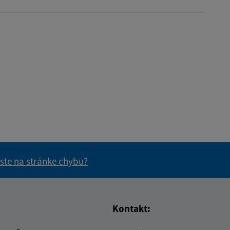
 ste na stránke chybu?
vás užitočné?
e pre vás užitočné?
Kontakt: