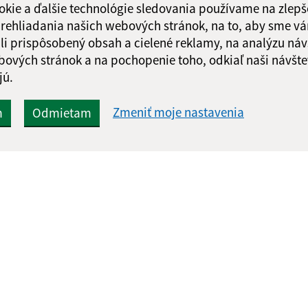
okie a ďalšie technológie sledovania používame na zlepš
 prehliadania našich webových stránok, na to, aby sme v
li prispôsobený obsah a cielené reklamy, na analýzu náv
bových stránok a na pochopenie toho, odkiaľ naši návšte
jú.
Zmeniť moje nastavenia
m
Odmietam
Rýchle odkazy:
Aktualiz
nku
Aktuality
30.07.2026 
Naša obec
RSS
História
Fotogaléria