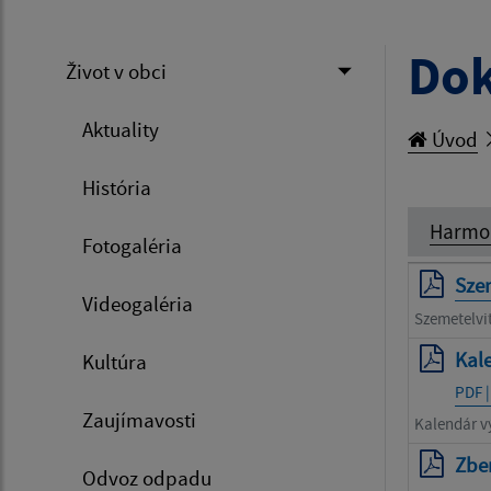
Dok
Život v obci
Aktuality
Úvod
História
Harmo
Fotogaléria
Szem
Videogaléria
Szemetelvit
Kal
Kultúra
PDF |
Zaujímavosti
Kalendár v
Zbe
Odvoz odpadu