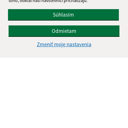
toho, odkiaľ naši návštevníci prichádzajú.
Súhlasím
Odmietam
Oboznámil som sa so
spracúvaním osobných
údajov
Zmeniť moje nastavenia
Google reCaptcha Response
Odoslať správu
Úradné hodiny:
Deň
Čas doobeda
Čas poobede
Pondelok:
07:00 - 12:00
12:00 - 13:00
Utorok:
07:00 -12:00
12:00 - 13:00
Streda:
08:00 - 12:00
12:00 - 13:00
Štvrtok:
08:00 - 12:00
12:00 - 13:00