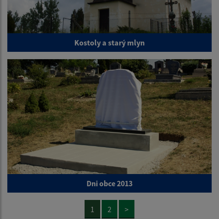
Kostoly a starý mlyn
Dni obce 2013
1
2
>