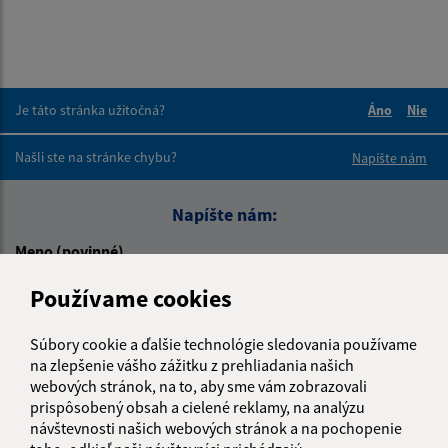
Je táto stránka užitočná?
Áno
Nie
Boli tieto 
Boli 
Našli ste na stránke chybu?
Napíšte nám
Napíšte nám:
Meno (povinné)
Používame cookies
E-mailová adresa (povinné)
Súbory cookie a ďalšie technológie sledovania používame
na zlepšenie vášho zážitku z prehliadania našich
webových stránok, na to, aby sme vám zobrazovali
prispôsobený obsah a cielené reklamy, na analýzu
Text vašej správy (povinné)
návštevnosti našich webových stránok a na pochopenie