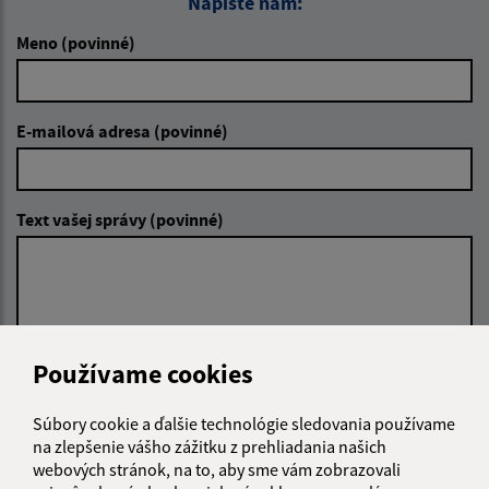
Napíšte nám:
Meno (povinné)
E-mailová adresa (povinné)
Text vašej správy (povinné)
Používame cookies
Oboznámil som sa so
spracúvaním osobných
Súbory cookie a ďalšie technológie sledovania používame
údajov
na zlepšenie vášho zážitku z prehliadania našich
webových stránok, na to, aby sme vám zobrazovali
Google reCaptcha Response
Odoslať správu