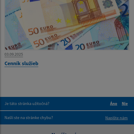
03.09.2025
Cenník služieb
Je táto stránka užitočná?
Áno
Nie
Boli tieto 
Boli 
Našli ste na stránke chybu?
Napíšte nám