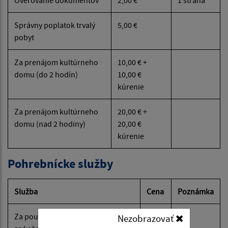
Správny poplatok trvalý
5,00 €
pobyt
Za prenájom kultúrneho
10,00 € +
domu (do 2 hodín)
10,00 €
kúrenie
Za prenájom kultúrneho
20,00 € +
domu (nad 2 hodiny)
20,00 €
kúrenie
Pohrebnícke služby
Služba
Cena
Poznámka
Za použitie chladiaceho zariadenia
4,00
Nezobrazovať