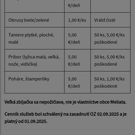
€/deň
Obrusy biele/zelené
1,00 €/ks
Vrátiť čisté
Taniere plytké, ploché,
5,00
50 ks, 5,00 €/ks
malé
€/deň
poškodené
Príbor (lyžica malá, veľká,
5,00
50 ks, 5,00 €/ks
nože, vidlička)
€/deň
poškodené
Poháre, štamperlíky
5,00
50 ks, 1,00 €/ks
€/deň
poškodené
Veľká zbíjačka sa nepožičiava, nie je vlastníctve obce Meliata.
Cenník služieb bol schválený na zasadnutí OZ 02.09.2025 a je
platný od 01.09.2025.