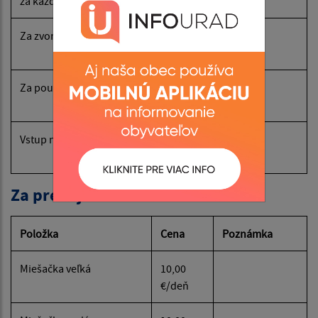
za každý začatý deň
€
Za zvonenie v rozhlase
4,00
€
Za použitie obradnej miestnosti
10,00
€
Vstup na cintorín náklad. vozidlom
5,00
€
Za prenájom
Položka
Cena
Poznámka
Miešačka veľká
10,00
€/deň