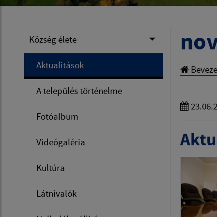
nov
Község élete
Aktualitások
Beveze
A település történelme
23.06.
Fotóalbum
Aktua
Videógaléria
Kultúra
Látnivalók