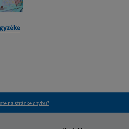
egyzéke
 ste na stránke chybu?
vás užitočné?
e pre vás užitočné?