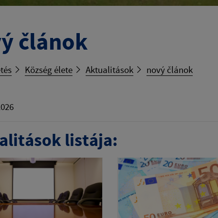
ý článok
tés
Község élete
Aktualitások
nový článok
2026
litások listája: