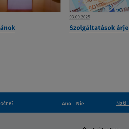
03.09.2025
lánok
Szolgáltatások árj
itočné?
Našli
Áno
Nie
Boli tieto informácie pre 
Boli tieto informáci