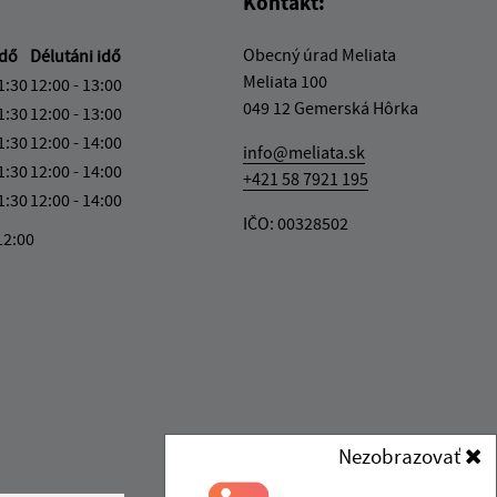
Kontakt:
Obecný úrad Meliata
idő
Délutáni idő
Meliata 100
1:30
12:00 - 13:00
049 12 Gemerská Hôrka
1:30
12:00 - 13:00
1:30
12:00 - 14:00
info@meliata.sk
1:30
12:00 - 14:00
+421 58 7921 195
1:30
12:00 - 14:00
IČO: 00328502
12:00
Nezobrazovať