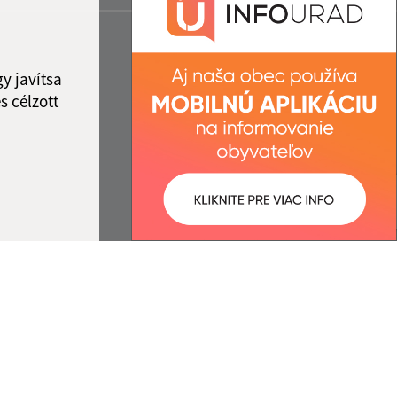
y javítsa
s célzott
:
Správca obsahu:
5:33 óra.
A tartalomkezelő a falu Meliata.
A
Egységes Tervezési