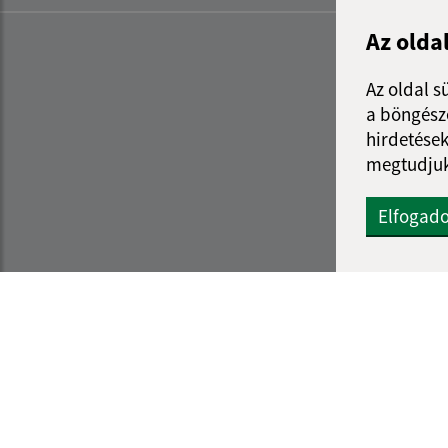
Az olda
Az oldal s
a böngészé
hirdetések
megtudjuk
Elfogad
Az oldalról:
Navigáció:
Hozzáférhetőségi nyilatkozat
Nyomtatás
Szerzői jog
Honlap térkép