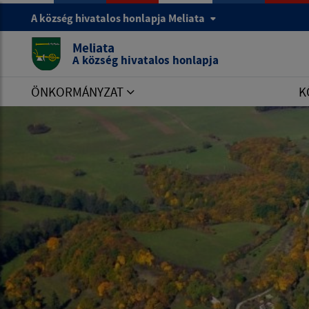
A község hivatalos honlapja Meliata
Meliata
A község hivatalos honlapja
ÖNKORMÁNYZAT
K