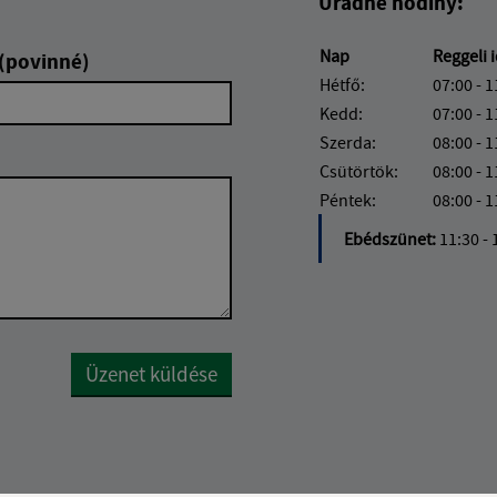
Úradné hodiny:
Nap
Reggeli 
 (povinné)
Hétfő:
07:00 - 1
Kedd:
07:00 - 1
Szerda:
08:00 - 1
Csütörtök:
08:00 - 1
Péntek:
08:00 - 1
Ebédszünet:
11:30 - 
Google reCaptcha Response
Üzenet küldése