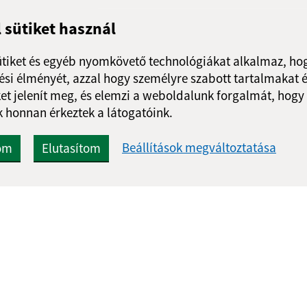
l sütiket használ
ütiket és egyéb nyomkövető technológiákat alkalmaz, hog
si élményét, azzal hogy személyre szabott tartalmakat é
et jelenít meg, és elemzi a weboldalunk forgalmát, hogy
 honnan érkeztek a látogatóink.
Beállítások megváltoztatása
om
Elutasítom
Gyors linkek:
Frissített
A mi falunk
30.07.2026 1
A település történelme