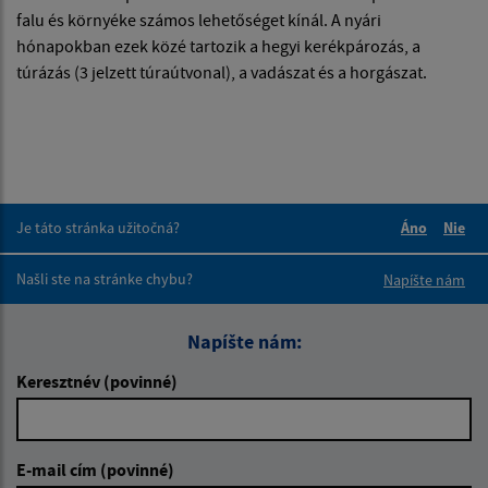
falu és környéke számos lehetőséget kínál. A nyári
hónapokban ezek közé tartozik a hegyi kerékpározás, a
túrázás (3 jelzett túraútvonal), a vadászat és a horgászat.
Je táto stránka užitočná?
Áno
Nie
Boli tieto 
Boli 
Našli ste na stránke chybu?
Napíšte nám
Napíšte nám:
Keresztnév (povinné)
E-mail cím (povinné)