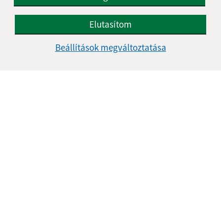
Elutasítom
Beállítások megváltoztatása
Az oldalról:
Hozzáférhetőségi nyilatkozat
Szerzői jog
Személyes adatok védelme