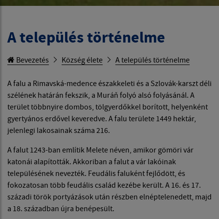
A település történelme
Bevezetés
Község élete
A település történelme
A falu a Rimavská-medence északkeleti és a Szlovák-karszt déli
szélének határán fekszik, a Muráň folyó alsó folyásánál. A
terület többnyire dombos, tölgyerdőkkel borított, helyenként
gyertyános erdővel keveredve. A falu területe 1449 hektár,
jelenlegi lakosainak száma 216.
A falut 1243-ban említik Melete néven, amikor gömöri vár
katonái alapították. Akkoriban a falut a vár lakóinak
településének nevezték. Feudális faluként fejlődött, és
fokozatosan több feudális család kezébe került. A 16. és 17.
századi török ​​portyázások után részben elnéptelenedett, majd
a 18. században újra benépesült.