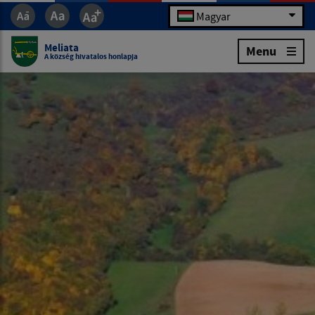
Magyar
Meliata
Menu
A község hivatalos honlapja