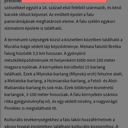
presbitérium és a hajó lapos mennyezetű. A főoltár a
szószékkel együtt a 18. század első feléből származik, és késő
barokk stílust képvisel. Az említett épület a falu
panorámájának meghatározó eleme. A falu szélén egykori
vízimalom épülete is található.
A természeti szépségek közül a közvetlen közelben található a
Muráňa-hágó védett táji képződménye. Meliata falutól Bretka
faluig húzódik 3,5 km hosszan. A gyönyörű
mészkőképződmények itt helyenként több mint 100 méter
magasra nyúlnak. A környéken körülbelül 15 barlang
található. Ezek a Mlynská-barlang (Mlynský vrch) felszíne alatt,
a Meliatska-barlang, a Hutnianska-barlang, a Felső- és Alsó-
Mašianska-barlang és sok más. Ezek többnyire kisméretű
barlangok, 3-100 méter hosszúak. A falu környékén számos
ritka gyógynövényfaj nő, és egy védett növény, a nagyvirágú
Poniklec is megtalálható itt.
Kulturális tevékenységekhez a falu lakói hozzáférhetnek a
városi hivatal épületében található kulturális központhoz. A