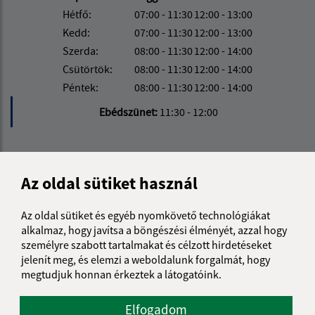
Hétfő:
07:00 - 11:30
12:00 - 13:00
Kedd:
07:00 - 11:30
12:00 - 13:00
Szerda:
08:00 - 11:30
12:00 - 14:00
Csütörtök:
08:00 - 11:30
12:00 - 14:00
Péntek:
08:00 - 11:30
12:00 - 14:00
Ebédszünet:
11:30 - 12:00
Kontakt:
Az oldal sütiket használ
Obecný úrad Meliata
Meliata 100
Az oldal sütiket és egyéb nyomkövető technológiákat
049 12 Gemerská Hôrka
alkalmaz, hogy javítsa a böngészési élményét, azzal hogy
személyre szabott tartalmakat és célzott hirdetéseket
info@meliata.sk
jelenít meg, és elemzi a weboldalunk forgalmát, hogy
+421 58 7921 195
megtudjuk honnan érkeztek a látogatóink.
IČO: 00328502
Elfogadom