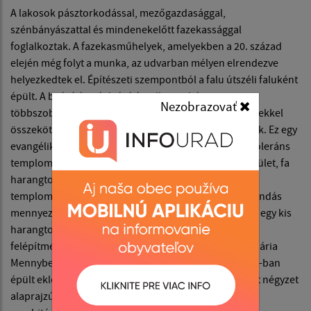
A lakosok pásztorkodással, mezőgazdasággal,
szénbányászattal és mindenekelőtt fazekassággal
foglalkoztak. A fazekasműhelyek, amelyekben a 20. század
elején még folyt a munka, az udvarban mélyen elrendezve
helyezkedtek el. Építészeti szempontból a falu útszéli faluként
épült. A beépítést téglaépítés jellemzi, három- vagy
Nezobrazovať
többszobás, fazekasműhelyekkel és gazdasági épületekkel
összekötve. A faluban történelmi emlékek is találhatók. Ez egy
evangélikus templom, amelyet 1790-ben építettek a toleráns
templomok típusa szerint, torony nélkül. Egyhajós épület, fa
harangtoronnyal, amely az épületen kívül található. A
templomra jellemző a csarnokszerkezet is, lapos gerendás
mennyezettel és nyeregtetővel. A templom közelében egy kis
harangtorony található tégla talapzaton, fa paneles
felépítménnyel. A látogatók figyelmét felkelti a Szűz Mária
Mennybemenetele katolikus temploma is, amely 1873-ban
épült eklektikus historizáló stílusban. Egyhajós épület négyzet
alaprajzú presbitériummal és csúcsos toronnyal. A