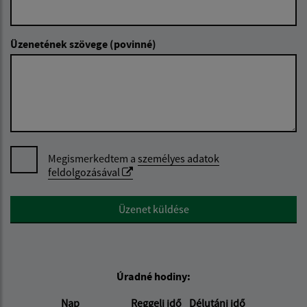
Üzenetének szövege (povinné)
Megismerkedtem a
személyes adatok
feldolgozásával
Google reCaptcha Response
Üzenet küldése
Úradné hodiny:
Nap
Reggeli idő
Délutáni idő