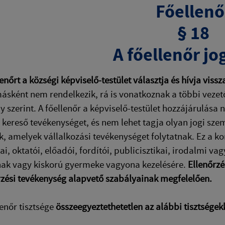
Főellenő
§ 18
A főellenőr jo
lenőrt a községi képviselő-testület választja és hívja vissz
ásként nem rendelkezik, rá is vonatkoznak a többi vezető
y szerint. A főellenőr a képviselő-testület hozzájárulása 
kereső tevékenységet, és nem lehet tagja olyan jogi szem
k, amelyek vállalkozási tevékenységet folytatnak. Ez a 
i, oktatói, előadói, fordítói, publicisztikai, irodalmi v
ak vagy kiskorú gyermeke vagyona kezelésére.
Ellenőrzé
rzési tevékenység alapvető szabályainak megfelelően.
lenőr tisztsége
összeegyeztethetetlen az alábbi tisztségek