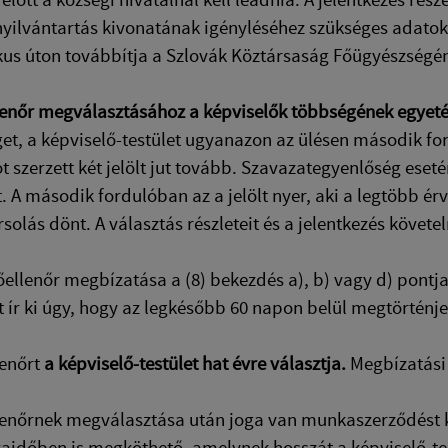
yilvántartás kivonatának igényléséhez szükséges adatok
kus úton továbbítja a Szlovák Köztársaság Főügyészségén
lenőr megválasztásához a képviselők többségének egyeté
et, a képviselő-testület ugyanazon az ülésen második fo
t szerzett két jelölt jut tovább. Szavazategyenlőség eset
. A második fordulóban az a jelölt nyer, aki a legtöbb é
rsolás dönt. A választás részleteit és a jelentkezés követ
főellenőr megbízatása a (8) bekezdés a), b) vagy d) pontja
t ír ki úgy, hogy az legkésőbb 60 napon belül megtörténj
lenőrt
a képviselő-testület hat évre választja.
Megbízatási 
llenőrnek megválasztása után joga van munkaszerződést 
időben is megköthető, amelynek hosszát a képviselő-test