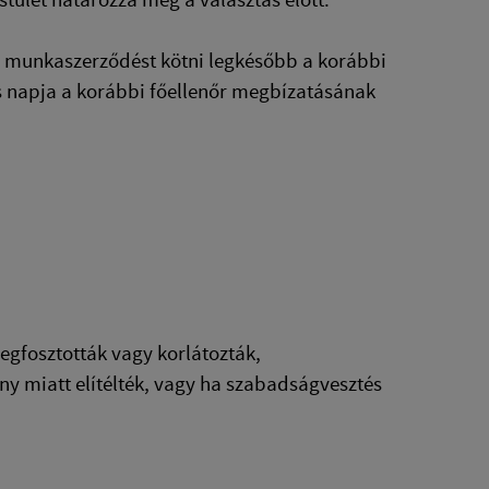
el munkaszerződést kötni legkésőbb a korábbi
s napja a korábbi főellenőr megbízatásának
megfosztották vagy korlátozták,
ény miatt elítélték, vagy ha szabadságvesztés