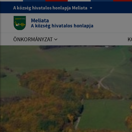
A község hivatalos honlapja Meliata
Meliata
A község hivatalos honlapja
ÖNKORMÁNYZAT
K