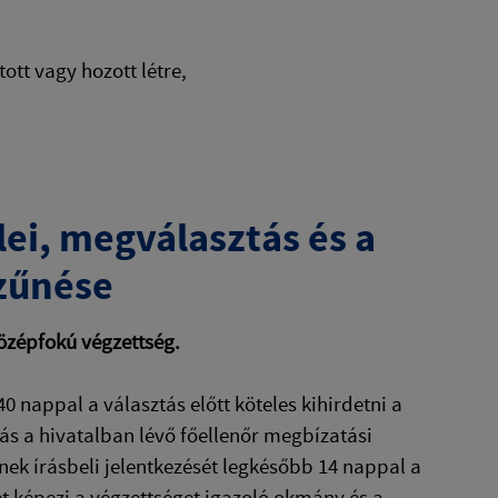
ott vagy hozott létre,
lei, megválasztás és a
zűnése
középfokú végzettség.
0 nappal a választás előtt köteles kihirdetni a
s a hivatalban lévő főellenőr megbízatási
ltnek írásbeli jelentkezését legkésőbb 14 nappal a
zét képezi a végzettséget igazoló okmány és a