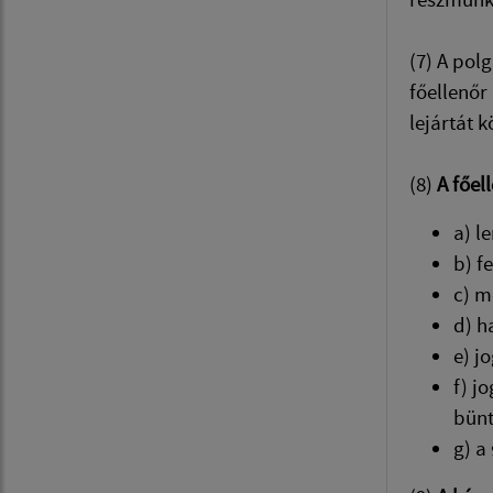
(7) A pol
főellenőr
lejártát 
(8)
A főel
a) l
b) f
c) m
d) h
e) j
f) j
bünt
g) a