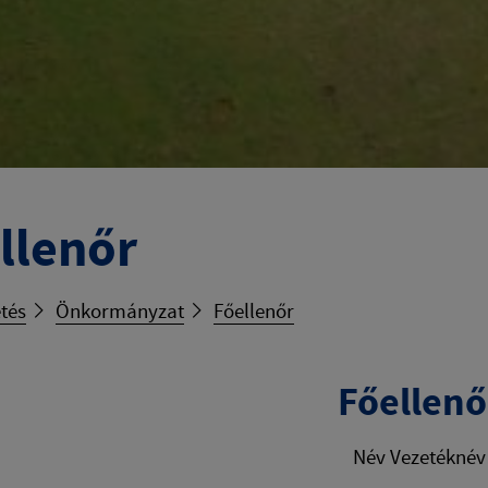
llenőr
tés
Önkormányzat
Főellenőr
Főellenő
Név Vezetéknév