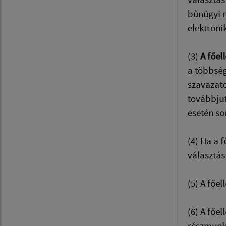
bűnügyi n
elektroni
(3)
A főel
a többség
szavazato
továbbjut
esetén so
(4) Ha a 
választás
(5) A főel
(6) A főe
részmunka