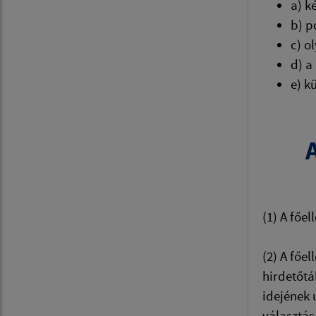
a) k
b) p
c) o
d) a
e) k
A
(1) A főel
(2) A főe
hirdetőtá
idejének 
választás