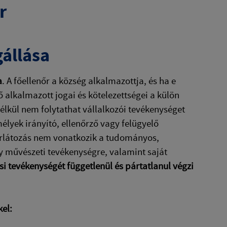
r
gállása
a
. A főellenőr a község alkalmazottja, és ha e
 alkalmazott jogai és kötelezettségei a külön
nélkül nem folytathat vállalkozói tevékenységet
élyek irányító, ellenőrző vagy felügyelő
korlátozás nem vonatkozik a tudományos,
agy művészeti tevékenységre, valamint saját
si tevékenységét függetlenül és pártatlanul végzi
kel: