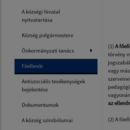
A községi hivatal
nyitvatartása
Község polgármestere
(1)
A főel
Önkormányzati tanács
törvény m
jogszabál
Főellenőr
vagy más 
szerveine
Antiszociális tevékenységek
pedagógia
bejelentése
vagyonán
az ellenő
Dokumentumok
(2) A főel
A község szimbólumai