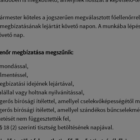
gármester köteles a jogszerűen megválasztott főellenőrr
 megbízatásának lejártát követő napon. A munkába lépé
követő nap.
lenőr megbízatása megszűnik:
emondással,
elmentéssel,
egbízatási idejének lejártával,
alállal vagy holtnak nyilvánítással,
ogerős bírósági ítélettel, amellyel cselekvőképességétől 
ogerős bírósági ítélettel, amellyel szándékos bűncselekm
etését nem függesztették fel,
 § 18 (2) szerinti tisztség betöltésének napjával.