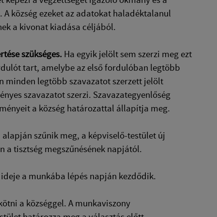
. A község ezeket az adatokat haladéktalanul
ek a kivonat kiadása céljából.
rtése szükséges.
Ha egyik jelölt sem szerzi meg ezt
rdulót tart, amelybe az első fordulóban legtöbb
én minden legtöbb szavazatot szerzett jelölt
rvényes szavazatot szerzi. Szavazategyenlőség
elményeit a község határozattal állapítja meg.
 alapján szűnik meg, a képviselő-testület új
en a tisztség megszűnésének napjától.
ideje a munkába lépés napján kezdődik.
kötni a községgel. A munkaviszony
ület határozza meg a választás előtt.