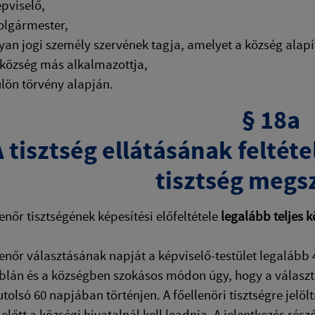
épviselő,
olgármester,
lyan jogi személy szervének tagja, amelyet a község alapít
 község más alkalmazottja,
ülön törvény alapján.
§ 18a
 tisztség ellátásának feltéte
tisztség megs
lenőr tisztségének képesítési előfeltétele
legalább teljes 
llenőr választásának napját a képviselő-testület legalább 4
blán és a községben szokásos módon úgy, hogy a választá
utolsó 60 napjában történjen. A főellenöri tisztségre jelö
 előtt a községi hivatalnál kell leadnia. A jelentkezés rés