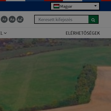
Magyar
Keresett kifejezés
EL
ELÉRHETŐSÉGEK