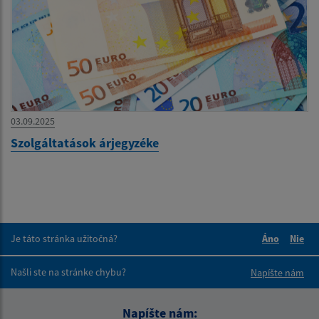
03.09.2025
Szolgáltatások árjegyzéke
Je táto stránka užitočná?
Áno
Nie
Boli tieto 
Boli 
Našli ste na stránke chybu?
Napíšte nám
Napíšte nám: