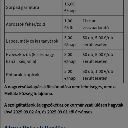
15,00
Sörpad garnitúra
€/nap
1,00
Tisztán
Abroszok fehér/zöld
€/db
visszaadandó
5,00
50 db, 5,00 €/db
Lapos, mély és kis tányérok
€/nap
sérült esetén
Evőeszközök (kis és nagy
5,00
50 db, 5,00 €/db
kanál, kés, villa)
€/nap
sérült esetén
5,00
50 db, 1,00 €/db
Poharak, kupicák
€/nap
sérült esetén
A nagy vésőkalapács kölcsönadása nem lehetséges, nem a
Meliata község tulajdona.
A szolgáltatások árjegyzékét az önkormányzati ülésen hagyták
jóvá 2025.09.02-án, és 2025.09.01-től érvényes.