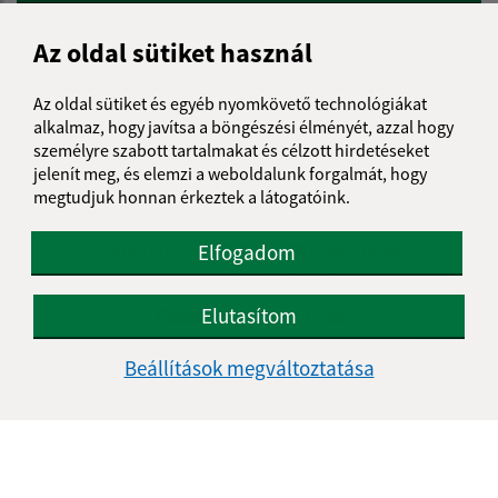
Az oldal sütiket használ
Úradné hodiny:
Az oldal sütiket és egyéb nyomkövető technológiákat
alkalmaz, hogy javítsa a böngészési élményét, azzal hogy
Nap
Reggeli idő
Délutáni idő
személyre szabott tartalmakat és célzott hirdetéseket
Hétfő:
07:00 - 11:30
12:00 - 13:00
jelenít meg, és elemzi a weboldalunk forgalmát, hogy
Kedd:
07:00 - 11:30
12:00 - 13:00
megtudjuk honnan érkeztek a látogatóink.
Szerda:
08:00 - 11:30
12:00 - 14:00
Csütörtök:
08:00 - 11:30
12:00 - 14:00
Elfogadom
Péntek:
08:00 - 11:30
12:00 - 14:00
Elutasítom
Ebédszünet:
11:30 - 12:00
Beállítások megváltoztatása
Kontakt:
Obecný úrad Meliata
Meliata 100
049 12 Gemerská Hôrka