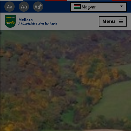
Magyar
Meliata
Menu
A község hivatalos honlapja