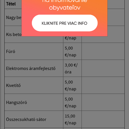
Tétel
Ár
Megjegyzés
10,00
Nagy betonkeverő
€/nap
10,00
Kis betonkeverő
€/nap
5,00
Fúró
€/nap
3,00 €/
Elektromos áramfejlesztő
óra
5,00
Kivetítő
€/nap
5,00
Hangszóró
€/nap
15,00
Összecsukható sátor
€/nap