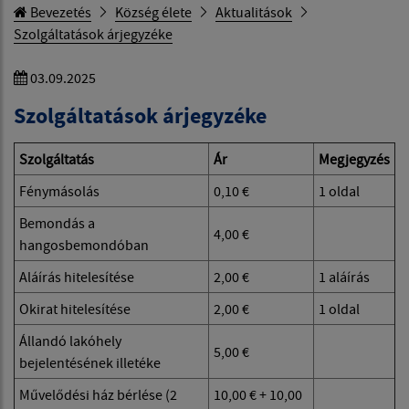
Bevezetés
Község élete
Aktualitások
Szolgáltatások árjegyzéke
03.09.2025
Szolgáltatások árjegyzéke
Szolgáltatás
Ár
Megjegyzés
Fénymásolás
0,10 €
1 oldal
Bemondás a
4,00 €
hangosbemondóban
Aláírás hitelesítése
2,00 €
1 aláírás
Okirat hitelesítése
2,00 €
1 oldal
Állandó lakóhely
5,00 €
bejelentésének illetéke
Művelődési ház bérlése (2
10,00 € + 10,00