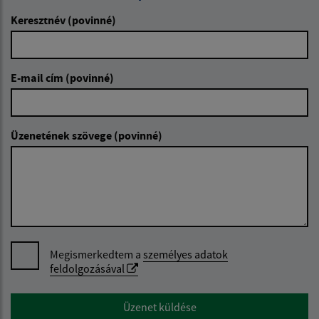
Keresztnév (povinné)
E-mail cím (povinné)
Üzenetének szövege (povinné)
Megismerkedtem a
személyes adatok
feldolgozásával
Google reCaptcha Response
Üzenet küldése