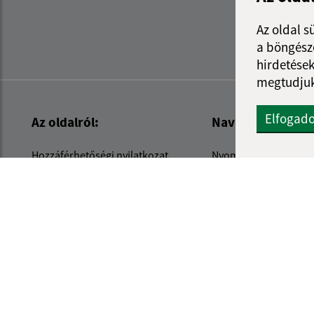
Az oldal s
a böngészé
hirdetések
megtudjuk
Elfogad
Az oldalról:
Navigáció:
Hozzáférhetőségi nyilatkozat
Nyomtatás
Szerzői jog
Honlap térkép
Személyes adatok védelme
Sütik
internetes portál
webhostin