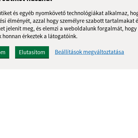
ütiket és egyéb nyomkövető technológiákat alkalmaz, hog
si élményét, azzal hogy személyre szabott tartalmakat é
et jelenít meg, és elemzi a weboldalunk forgalmát, hogy
 honnan érkeztek a látogatóink.
Beállítások megváltoztatása
om
Elutasítom
Gyors linkek:
Frissített
A mi falunk
30.07.2026 1
A település történelme
RSS
Fotóalbum
Elérhetőségek
g
webex.digital, s.r.o.
doménnevek
doménnév regisztrác