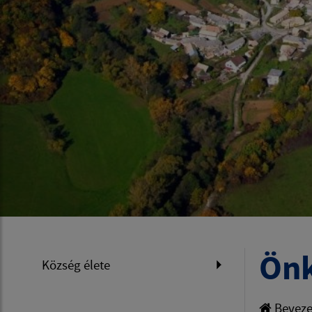
Önk
Község élete
Beveze