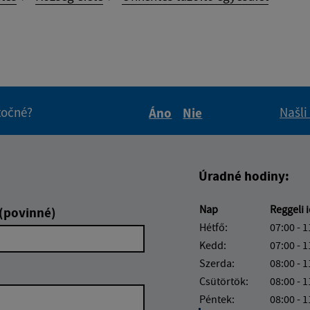
itočné?
Našli
Áno
Nie
Boli tieto informácie pre 
Boli tieto informáci
Úradné hodiny:
Nap
Reggeli 
 (povinné)
Hétfő:
07:00 - 1
Kedd:
07:00 - 1
Szerda:
08:00 - 1
Csütörtök:
08:00 - 1
Péntek:
08:00 - 1