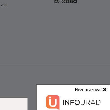
IČO: 00328502
12:00
Nezobrazovať