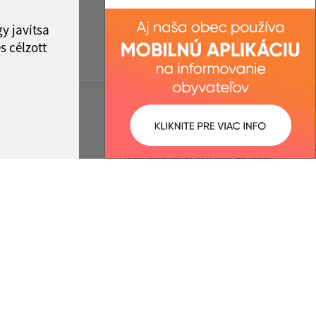
y javítsa
s célzott
:
Správca obsahu:
5:33 óra.
A tartalomkezelő a falu Meliata.
A
Egységes Tervezési
Kézikönyvvel összhangban
készült Elektronikus
szolgáltatások.
ió
cég webex.digital, s.r.o.