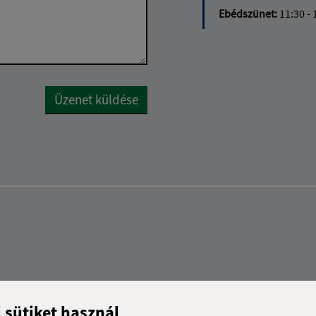
Ebédszünet:
11:30 - 
Google reCaptcha Response
Üzenet küldése
l sütiket használ