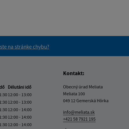
 ste na stránke chybu?
vás užitočné?
e pre vás užitočné?
Kontakt:
Obecný úrad Meliata
idő
Délutáni idő
Meliata 100
1:30
12:00 - 13:00
049 12 Gemerská Hôrka
1:30
12:00 - 13:00
1:30
12:00 - 14:00
info@meliata.sk
1:30
12:00 - 14:00
+421 58 7921 195
1:30
12:00 - 14:00