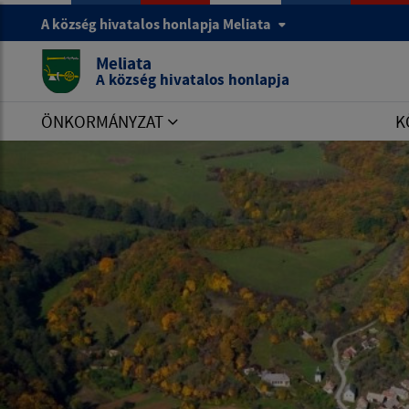
A község hivatalos honlapja Meliata
Meliata
A község hivatalos honlapja
ÖNKORMÁNYZAT
K