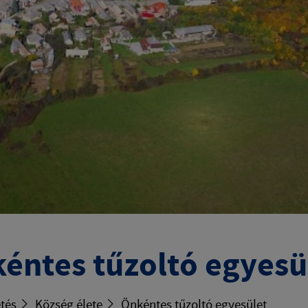
éntes tűzoltó egyesü
tés
Község élete
Önkéntes tűzoltó egyesület