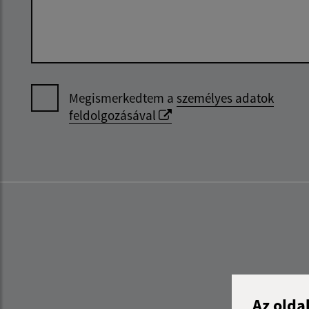
Megismerkedtem a
személyes adatok
feldolgozásával
Az olda