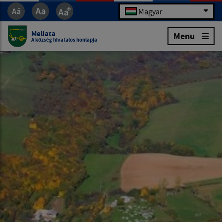
Magyar
Meliata
Menu
A község hivatalos honlapja