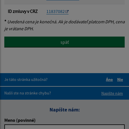
ID zmluvy v CRZ
11837082
*
Uvedená cena je konečná. Ak je dodávateľ platcom DPH, cena
je vrátane DPH.
späť
Je táto stránka užitočná?
Áno
Nie
Boli tieto 
Boli 
Našli ste na stránke chybu?
Napíšte nám
Napíšte nám:
Meno (povinné)