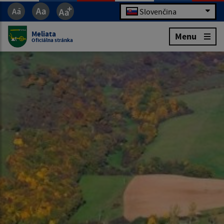
Slovenčina
Meliata
Menu
Oficiálna stránka