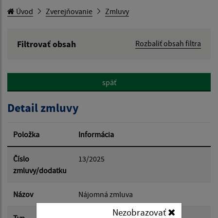
Úvod
Zverejňovanie
Zmluvy
Filtrovať obsah
Rozbaliť obsah filtra
Hľadaný výraz:
späť
Hľadať v:
Detail zmluvy
Typ dátumu:
Položka
Informácia
Dátum od:
Číslo
13/2025
zmluvy/dodatku
Dátum do:
Názov
Nájomná zmluva
Nezobrazovať
Typ
Hlavná zmluva