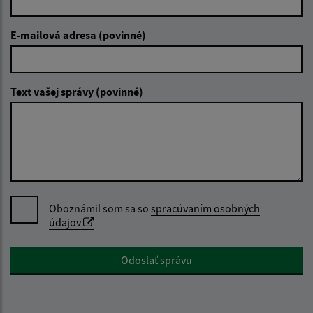
E-mailová adresa (povinné)
Text vašej správy (povinné)
Oboznámil som sa so
spracúvaním osobných
údajov
Google reCaptcha Response
Odoslať správu