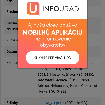
Suma od:
Predmet
Nájomná zmluva
Suma do:
Dátum
15.12.2025
zverejnenia
Typ:
Suma s DPH*
1.00 €
Dátum uzavretia
15.12.2025
Filtrovať
Reset
Zmluvná strana
Odberateľ
: Kúpaliská na mieru s. r. o.,
IČO: 57066604, Adresa: Košická
1093/1, Mesto: Rožňava, PSČ: 04801
Dodávateľ
: Meliata, IČO: 00328502,
Adresa: Meliata 100, Mesto: Gemerská
Hôrka, PSČ: 04912
Prílohy
zmluva_vrt.pdf
(PDF, 1.84MB )