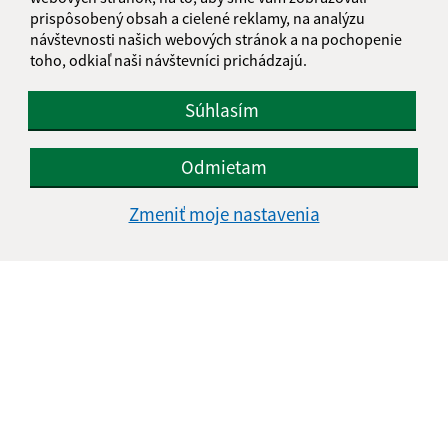
IČO: 00328502
prispôsobený obsah a cielené reklamy, na analýzu
návštevnosti našich webových stránok a na pochopenie
toho, odkiaľ naši návštevníci prichádzajú.
Súhlasím
Odmietam
Zmeniť moje nastavenia
Informácie o stránke:
Vyhlásenie o prístupnosti