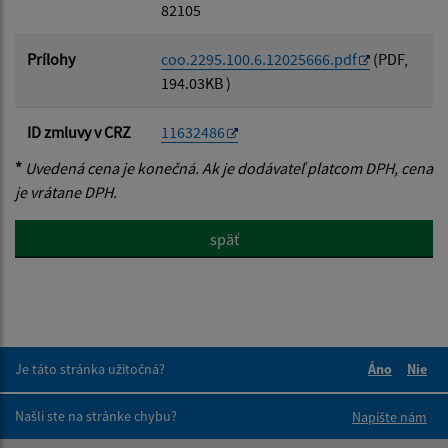
82105
Prílohy
coo.2295.100.6.12025666.pdf
(PDF,
194.03KB )
ID zmluvy v CRZ
11632486
*
Uvedená cena je konečná. Ak je dodávateľ platcom DPH, cena
je vrátane DPH.
späť
Je táto stránka užitočná?
Áno
Nie
Boli tieto 
Boli 
Našli ste na stránke chybu?
Napíšte nám