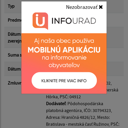
Typ
Dodatok k zmluve
Nezobrazovať
Suma od:
Predmet
Dodatok ku zmluve
Suma do:
Dátum
21.11.2025
zverejnenia
Typ:
Suma s DPH*
0.00 €
Dátum uzavretia
11.09.2025
Filtrovať
Reset
Zmluvná strana
Odberateľ
: Meliata, IČO: 00328502,
Adresa: Meliata 100, Mesto: Gemerská
Hôrka, PSČ: 04912
Dodávateľ
: Pôdohospodárska
platobná agentúra, IČO: 30794323,
Adresa: Hraničná 4826/12, Mesto:
Bratislava - mestská časť Ružinov, PSČ: