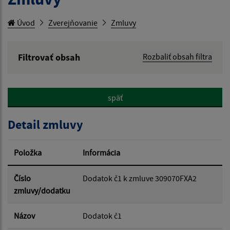
Úvod
Zverejňovanie
Zmluvy
Filtrovať obsah
Rozbaliť obsah filtra
Hľadaný výraz:
späť
Hľadať v:
Detail zmluvy
Typ dátumu:
Položka
Informácia
Dátum od:
Číslo
Dodatok č1 k zmluve 309070FXA2
zmluvy/dodatku
Dátum do:
Názov
Dodatok č1