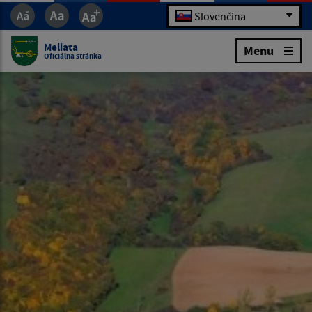
Slovenčina
Meliata
Menu
Oficiálna stránka