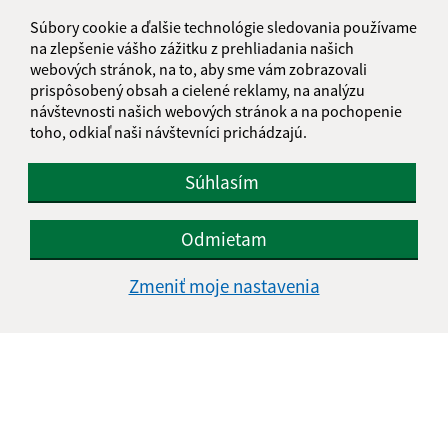
049 12 Gemerská Hôrka
Súbory cookie a ďalšie technológie sledovania používame
info@meliata.sk
na zlepšenie vášho zážitku z prehliadania našich
+421 58 7921 195
webových stránok, na to, aby sme vám zobrazovali
prispôsobený obsah a cielené reklamy, na analýzu
IČO: 00328502
návštevnosti našich webových stránok a na pochopenie
toho, odkiaľ naši návštevníci prichádzajú.
Súhlasím
Odmietam
Zmeniť moje nastavenia