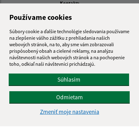
Kontakt:
Obecný úrad Meliata
Používame cookies
Meliata 100
049 12 Gemerská Hôrka
Súbory cookie a ďalšie technológie sledovania používame
na zlepšenie vášho zážitku z prehliadania našich
info@meliata.sk
webových stránok, na to, aby sme vám zobrazovali
+421 58 7921 195
prispôsobený obsah a cielené reklamy, na analýzu
návštevnosti našich webových stránok a na pochopenie
IČO: 00328502
toho, odkiaľ naši návštevníci prichádzajú.
Súhlasím
Odmietam
Zmeniť moje nastavenia