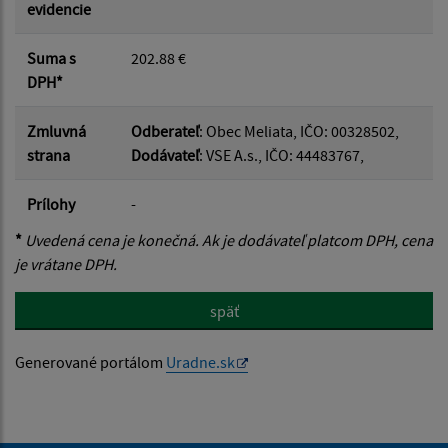
evidencie
Suma s
202.88 €
DPH*
Zmluvná
Odberateľ
: Obec Meliata, IČO: 00328502,
strana
Dodávateľ
: VSE A.s., IČO: 44483767,
Prílohy
-
*
Uvedená cena je konečná. Ak je dodávateľ platcom DPH, cena
je vrátane DPH.
späť
Generované portálom
Uradne.sk