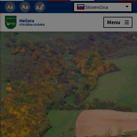
Slovenčina
Meliata
Menu
Oficiálna stránka