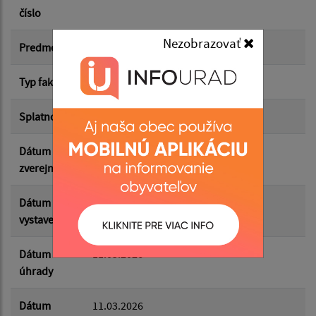
číslo
Suma od:
Nezobrazovať
Predmet
VSE A.s. Fa č.7294283469
Typ faktúry
dodávateľská
Suma do:
Splatnosť
19.03.2026
Dátum
27.07.2026
Filtrovať
Reset
zverejnenia
Dátum
05.03.2026
vystavenia
Dátum
11.03.2026
úhrady
Dátum
11.03.2026