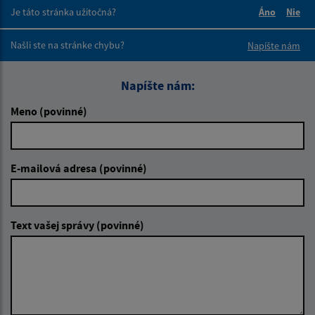
Je táto stránka užitočná?
Áno
Nie
Boli tieto 
Boli 
Našli ste na stránke chybu?
Napíšte nám
Napíšte nám:
Meno (povinné)
E-mailová adresa (povinné)
Text vašej správy (povinné)