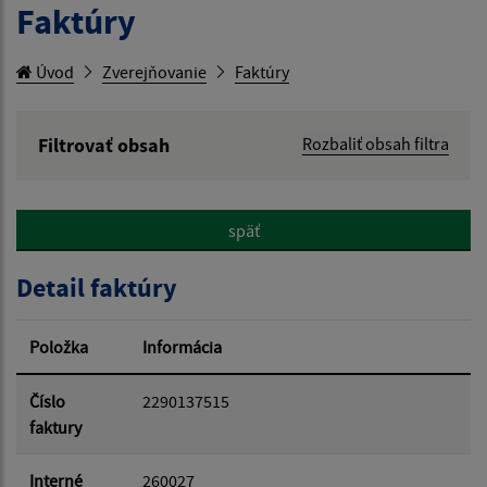
Faktúry
Úvod
Zverejňovanie
Faktúry
Filtrovať obsah
Rozbaliť obsah filtra
Hľadaný výraz:
späť
Hľadať v:
Detail faktúry
Typ dátumu:
Položka
Informácia
Dátum od:
Číslo
2290137515
faktury
Dátum do:
Interné
260027