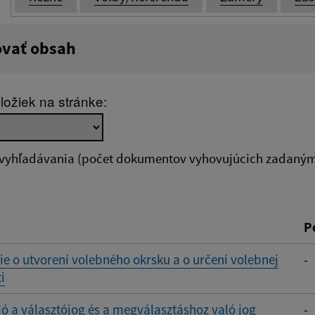
ovať obsah
:
Popis:
ložiek na stránke:
zverejnenia do:
 vyhľadávania (počet dokumentov vyhovujúcich zadaným 
ovať
P
 o utvorení volebného okrsku a o určení volebnej
-
i
ó a választójog és a megválasztáshoz való jog
-