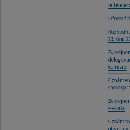
feltételér
Informáci
Rozhodnu
23.júna 2
Zverejnen
delegovan
komisie.
Oznámeni
samosprá
Zverejnen
Meliata
Oznámenie
obvodov