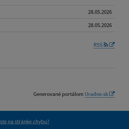
28.05.2026
28.05.2026
RSS
Generované portálom
Uradne.sk
 ste na stránke chybu?
vás užitočné?
e pre vás užitočné?