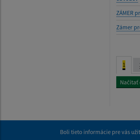
ZÁMER pr
Zámer pr
1
Načítať
Boli tieto informácie pre vás už