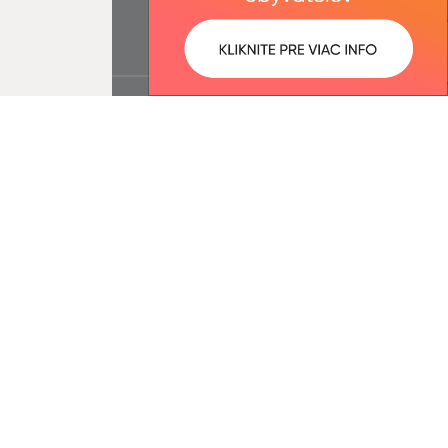
ované:
Správca obsahu: