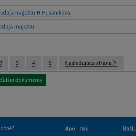
edaja majetku-H.Husaníková
-
edaja majetku-
-
2
3
4
5
Nasledujúca strana
 ďalšie dokumenty
itočné?
Našli
Áno
Nie
Boli tieto informácie pre 
Boli tieto informáci