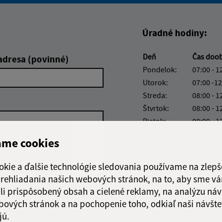
Úradné hodiny:
Deň
Čas doo
adresa (povinné)
Pondelok:
07:00 - 1
Utorok:
07:00 -12
Streda:
08:00 - 1
Štvrtok:
08:00 - 1
Piatok:
08:00 - 1
ame cookies
okie a ďalšie technológie sledovania používame na zlepš
 prehliadania našich webových stránok, na to, aby sme v
li prispôsobený obsah a cielené reklamy, na analýzu náv
Google reCaptcha Response
Odoslať
ch
bových stránok a na pochopenie toho, odkiaľ naši návšte
správu
jú.