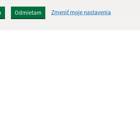
Zmeniť moje nastavenia
m
Odmietam
Rýchle odkazy:
Aktualiz