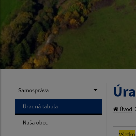
Úra
Samospráva
Úradná tabuľa
Úvod
Naša obec
Všetko