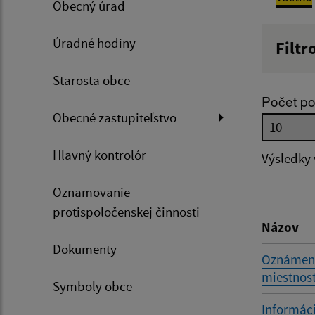
Obecný úrad
Úradné hodiny
Filtr
Názov
Starosta obce
Počet po
Obecné zastupiteľstvo
Dátum 
Hlavný kontrolór
Výsledky
Oznamovanie
Filtr
protispoločenskej činnosti
Názov
Dokumenty
Oznámenie
miestnost
Symboly obce
Informáci