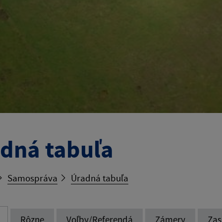
dná tabuľa
Samospráva
Úradná tabuľa
Rôzne
Voľby/Referendá
Zámery
Zas