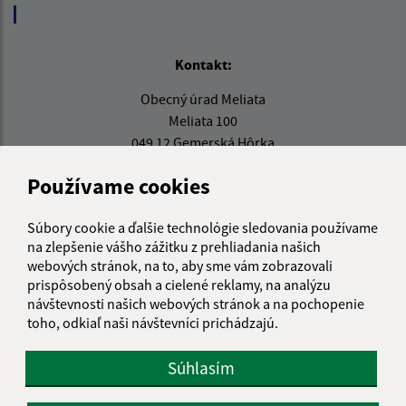
Kontakt:
Obecný úrad Meliata
Meliata 100
049 12 Gemerská Hôrka
info@meliata.sk
Používame cookies
+421 58 7921 195
Súbory cookie a ďalšie technológie sledovania používame
IČO: 00328502
na zlepšenie vášho zážitku z prehliadania našich
webových stránok, na to, aby sme vám zobrazovali
prispôsobený obsah a cielené reklamy, na analýzu
návštevnosti našich webových stránok a na pochopenie
toho, odkiaľ naši návštevníci prichádzajú.
Súhlasím