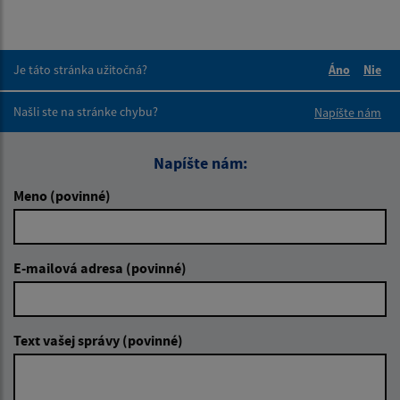
Je táto stránka užitočná?
Áno
Nie
Boli tieto 
Boli 
Našli ste na stránke chybu?
Napíšte nám
Napíšte nám:
Meno (povinné)
E-mailová adresa (povinné)
Text vašej správy (povinné)