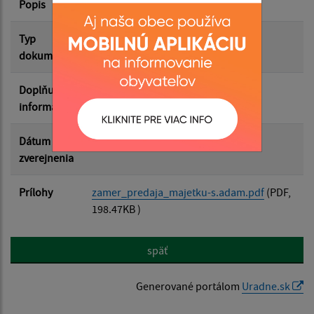
Popis
Filtrovať
Reset
Typ
Zámery
dokumentu
Doplňujúce
informácie
Dátum
28.05.2026
zverejnenia
Prílohy
zamer_predaja_majetku-s.adam.pdf
(PDF,
198.47KB )
späť
Generované portálom
Uradne.sk