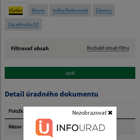
Všetko
Rôzne
Voľby/Referendá
Zámery
Zasadnutia OZ
Filtrovať obsah
Rozbaliť obsah filtra
Názov:
späť
Popis:
Detail úradného dokumentu
Dátum zverejnenia od:
Položka
Informácia
Nezobrazovať
Dátum zverejnenia do:
Názov
Zámer predaja majetku-