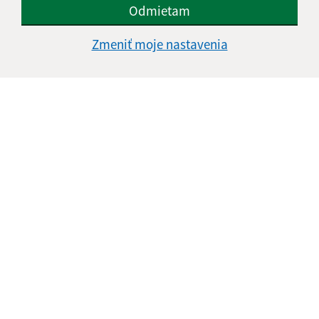
Odmietam
Zmeniť moje nastavenia
Informácie o stránke:
Vyhlásenie o prístupnosti
Autorské práva
Ochrana osobných údajov
Navigácia:
Vytlačiť aktuálnu stránku
Mapa stránok
Cookies
Rýchle odkazy: