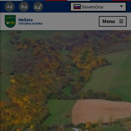
Slovenčina
Meliata
Menu
Oficiálna stránka