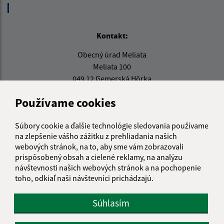
Kontakt:
Obecný úrad Meliata
Meliata 100
049 12 Gemerská Hôrka
info@meliata.sk
Používame cookies
+421 58 7921 195
Súbory cookie a ďalšie technológie sledovania používame
IČO: 00328502
na zlepšenie vášho zážitku z prehliadania našich
webových stránok, na to, aby sme vám zobrazovali
prispôsobený obsah a cielené reklamy, na analýzu
návštevnosti našich webových stránok a na pochopenie
toho, odkiaľ naši návštevníci prichádzajú.
Súhlasím