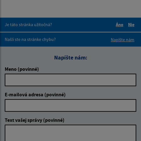
Je táto stránka užitočná?
Áno
Nie
Boli tieto 
Boli 
Našli ste na stránke chybu?
Napíšte nám
Napíšte nám:
Meno (povinné)
E-mailová adresa (povinné)
Text vašej správy (povinné)