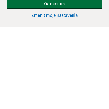
Odmietam
Zmeniť moje nastavenia
Informácie o stránke:
Vyhlásenie o prístupnosti
Autorské práva
Ochrana osobných údajov
Navigácia:
Vytlačiť aktuálnu stránku
Mapa stránok
Cookies
Rýchle odkazy: