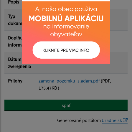
Popis
Filtrovať
Reset
Typ
Zámery
dokumentu
Doplňujúce
informácie
Dátum
28.05.2026
zverejnenia
Prílohy
zamena_pozemku_s.adam.pdf
(PDF,
175.47KB )
späť
Generované portálom
Uradne.sk