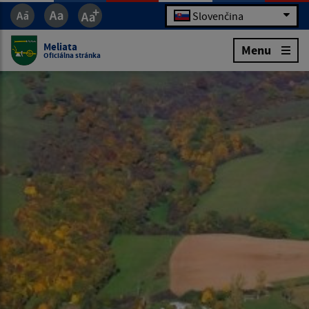
Slovenčina
Meliata
Menu
Oficiálna stránka