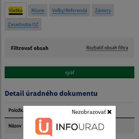
Všetko
Rôzne
Voľby/Referendá
Zámery
Zasadnutia OZ
Filtrovať obsah
Rozbaliť obsah filtra
Názov:
späť
Popis:
Detail úradného dokumentu
Dátum zverejnenia od:
Položka
Informácia
Nezobrazovať
Dátum zverejnenia do:
Názov
Zámena pozemku