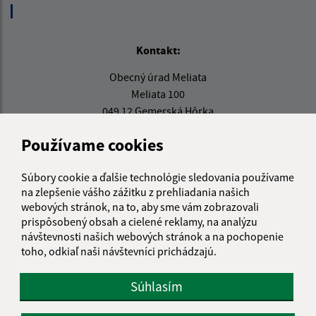
Kontakt:
Obecný úrad Meliata
Meliata 100
049 12 Gemerská Hôrka
info@meliata.sk
Používame cookies
+421 58 7921 195
Súbory cookie a ďalšie technológie sledovania používame
IČO: 00328502
na zlepšenie vášho zážitku z prehliadania našich
webových stránok, na to, aby sme vám zobrazovali
prispôsobený obsah a cielené reklamy, na analýzu
návštevnosti našich webových stránok a na pochopenie
toho, odkiaľ naši návštevníci prichádzajú.
Súhlasím