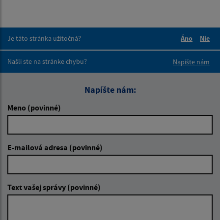
Je táto stránka užitočná?
Áno
Nie
Boli tieto 
Boli 
Našli ste na stránke chybu?
Napíšte nám
Napíšte nám:
Meno (povinné)
E-mailová adresa (povinné)
Text vašej správy (povinné)