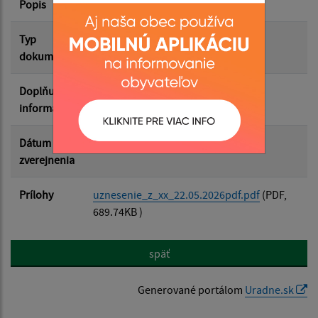
Popis
Filtrovať
Reset
Typ
Zasadnutia OZ
dokumentu
Doplňujúce
informácie
Dátum
28.05.2026
zverejnenia
Prílohy
uznesenie_z_xx_22.05.2026pdf.pdf
(PDF,
689.74KB )
späť
Generované portálom
Uradne.sk