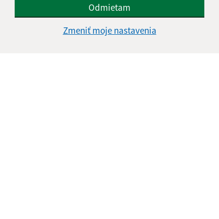
Odmietam
Zmeniť moje nastavenia
Informácie o stránke:
Vyhlásenie o prístupnosti
Autorské práva
Ochrana osobných údajov
Navigácia:
Vytlačiť aktuálnu stránku
Mapa stránok
Cookies
Rýchle odkazy: