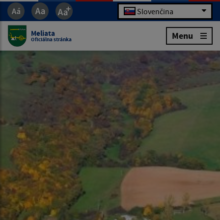
Slovenčina
Meliata
Menu
Oficiálna stránka