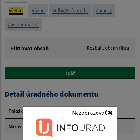
Všetko
Rôzne
Voľby/Referendá
Zámery
Zasadnutia OZ
Filtrovať obsah
Rozbaliť obsah filtra
Názov:
späť
Popis:
Detail úradného dokumentu
Dátum zverejnenia od:
Položka
Informácia
Nezobrazovať
Dátum zverejnenia do:
Názov
Uznesenie z 22.5.2026