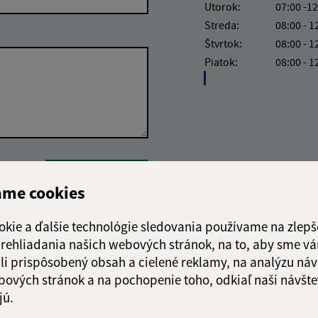
Utorok:
07:00 -12
Streda:
08:00 - 1
Štvrtok:
08:00 - 1
Piatok:
08:00 - 1
Google reCaptcha Response
Odoslať
ch
správu
ame cookies
okie a ďalšie technológie sledovania používame na zlepš
 prehliadania našich webových stránok, na to, aby sme v
li prispôsobený obsah a cielené reklamy, na analýzu náv
bových stránok a na pochopenie toho, odkiaľ naši návšte
jú.