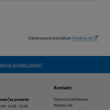
Generované portálom
Uradne.sk
 ste na stránke chybu?
vás užitočné?
e pre vás užitočné?
Kontakt:
Obecný úrad Meliata
beda
Čas poobede
Meliata 100
2:00
12:00 - 13:00