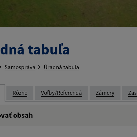
dná tabuľa
Samospráva
Úradná tabuľa
Rôzne
Voľby/Referendá
Zámery
Zas
ovať obsah
:
Popis: