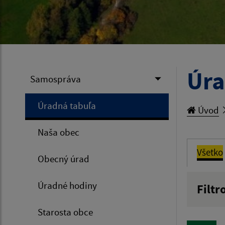
Úra
Samospráva
Úradná tabuľa
Úvod
Naša obec
Všetko
Obecný úrad
Úradné hodiny
Filtr
Názov
Starosta obce