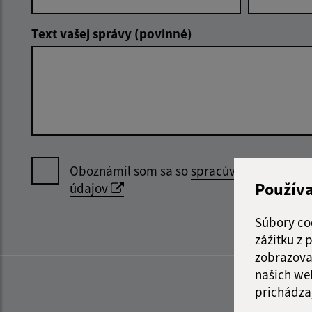
Text vašej správy (povinné)
Oboznámil som sa so
spracúvaním osobný
Použív
údajov
Súbory co
zážitku z
zobrazova
našich we
prichádza