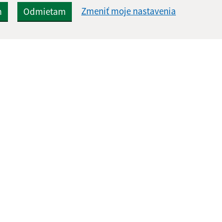
Zmeniť moje nastavenia
m
Odmietam
Rýchle odkazy:
Aktualiz
nku
Aktuality
30.07.2026 
Naša obec
RSS
História
Fotogaléria