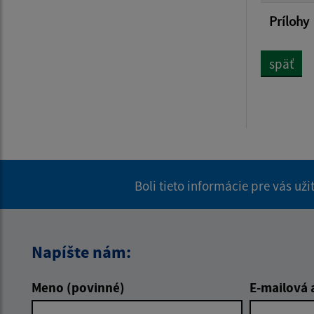
Prílohy
späť
Boli tieto informácie pre vás už
Napíšte nám:
Meno (povinné)
E-mailová 