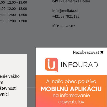
049 12 Gemerská Hôrka
:00
12:00 - 13:00
2:00
12:00 - 13:00
info@meliata.sk
2:00
12:00 - 13:00
+421 58 7921 195
2:00
12:00 - 13:00
IČO: 00328502
Nezobrazovať
enie vášho
ám
števnosti
vníci