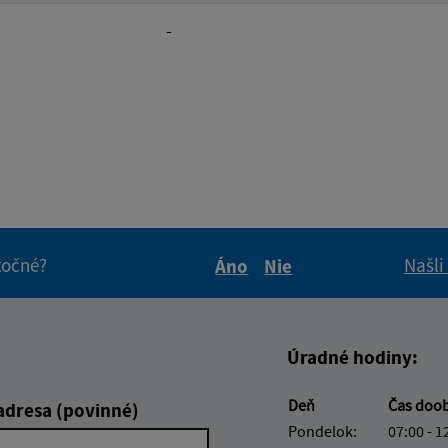
-
itočné?
Našli
Áno
Nie
Boli tieto informácie pre 
Boli tieto informáci
Úradné hodiny:
Deň
Čas doo
adresa (povinné)
Pondelok:
07:00 - 1