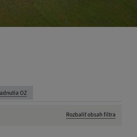
adnutia OZ
Rozbaliť obsah filtra
Dátum zverejnenia od: