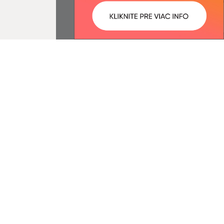
ované:
Správca obsahu:
15:33 hod.
Správca obsahu je Obec Meliata.
Vytvorené v súlade s
Jednotným
dizajn manuálom elektronických
služieb.