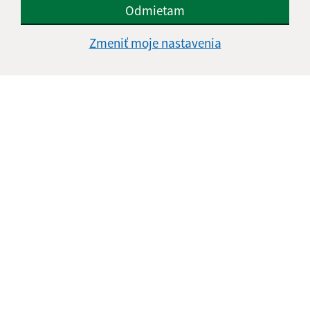
Odmietam
Zmeniť moje nastavenia
Informácie o stránke:
Vyhlásenie o prístupnosti
Autorské práva
Ochrana osobných údajov
Navigácia:
Vytlačiť aktuálnu stránku
Mapa stránok
Cookies
Rýchle odkazy: