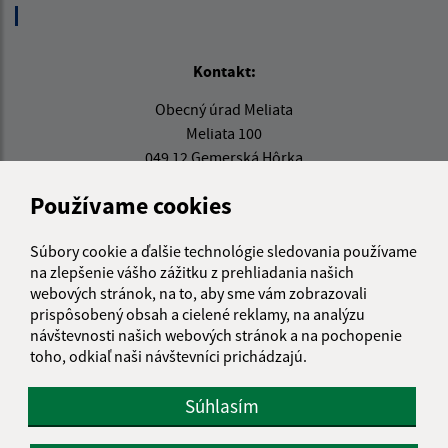
Kontakt:
Obecný úrad Meliata
Meliata 100
049 12 Gemerská Hôrka
info@meliata.sk
Používame cookies
+421 58 7921 195
Súbory cookie a ďalšie technológie sledovania používame
IČO: 00328502
na zlepšenie vášho zážitku z prehliadania našich
webových stránok, na to, aby sme vám zobrazovali
prispôsobený obsah a cielené reklamy, na analýzu
návštevnosti našich webových stránok a na pochopenie
toho, odkiaľ naši návštevníci prichádzajú.
Súhlasím