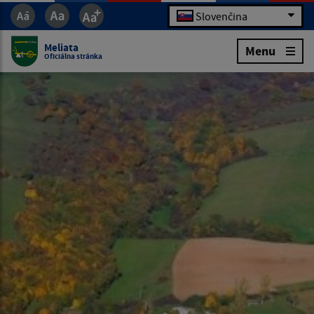
Slovenčina
Meliata
Menu
Oficiálna stránka