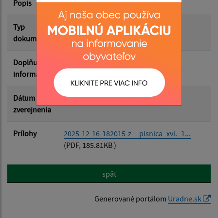
Popis
Filtrovať
Reset
Typ
Zasadnutia OZ
dokumentu
Doplňujúce
informácie
Dátum
16.12.2025
zverejnenia
Prílohy
2025-12-16-182015-z__pisnica_xvi._1...
(PDF, 185.81KB )
späť
Generované portálom
Uradne.sk