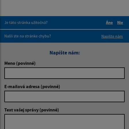
Je táto stránka užitočná?
Áno
Nie
Boli tieto 
Boli 
Našli ste na stránke chybu?
Napíšte nám
Napíšte nám:
Meno (povinné)
E-mailová adresa (povinné)
Text vašej správy (povinné)