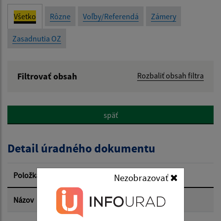
Všetko
Rôzne
Voľby/Referendá
Zámery
Zasadnutia OZ
Filtrovať obsah
Rozbaliť obsah filtra
Názov:
späť
Popis:
Detail úradného dokumentu
Dátum zverejnenia od:
Položka
Informácia
Nezobrazovať
Dátum zverejnenia do:
Názov
Zápisnica z 18.10.2025